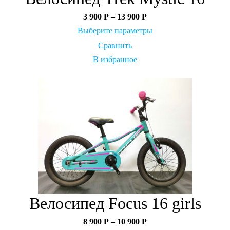
3 900
Р
–
13 900
Р
Выберите параметры
Сравнить
В избранное
Велосипед Focus 16 girls
8 900
Р
–
10 900
Р