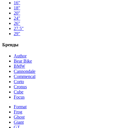
16"
18"
20"
24"
26"
27.5"
29"
Бренды
Author
Bear Bike
BMW
Cannondale
Commencal
Corto
Cronus
Cube
Focus
Format
Frog
Ghost
Giant
GT