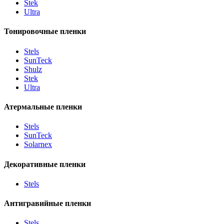
Stek
Ultra
Тонировочные пленки
Stels
SunTeck
Shulz
Stek
Ultra
Атермальные пленки
Stels
SunTeck
Solarnex
Декоративные пленки
Stels
Антигравийные пленки
Stels