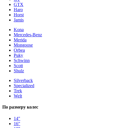
GTX
Haro
Horst
Jamis
Kona
Mercedes-Benz
Merida
Mongoose
Orbea
Puky
Schwinn
Scott
Shulz
Silverback
Specialized
Trek
Welt
По размеру колес
14"
16"