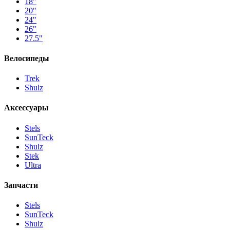
18"
20"
24"
26"
27.5"
Велосипеды
Trek
Shulz
Аксессуары
Stels
SunTeck
Shulz
Stek
Ultra
Запчасти
Stels
SunTeck
Shulz