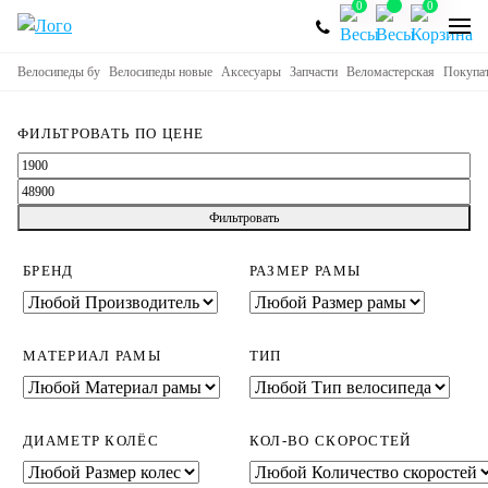
0
0
Велосипеды бу
Велосипеды новые
Аксесуары
Запчасти
Веломастерская
Покупа
ФИЛЬТРОВАТЬ ПО ЦЕНЕ
Минимальная
Максимальная
цена
цена
Фильтровать
БРЕНД
РАЗМЕР РАМЫ
МАТЕРИАЛ РАМЫ
ТИП
ДИАМЕТР КОЛЁС
КОЛ-ВО СКОРОСТЕЙ