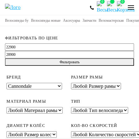
0
0
Велосипеды бу
Велосипеды новые
Аксесуары
Запчасти
Веломастерская
Покупа
ФИЛЬТРОВАТЬ ПО ЦЕНЕ
Минимальная
Максимальная
цена
цена
Фильтровать
БРЕНД
РАЗМЕР РАМЫ
МАТЕРИАЛ РАМЫ
ТИП
ДИАМЕТР КОЛЁС
КОЛ-ВО СКОРОСТЕЙ