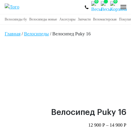
0
0
Велосипеды бу
Велосипеды новые
Аксесуары
Запчасти
Веломастерская
Покупа
Главная
/
Велосипеды
/ Велосипед Puky 16
Велосипед Puky 16
12 900
Р
–
14 900
Р