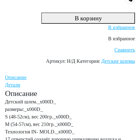
В корзину
В избранное
В избранное
Сравнить
Артикул:
Н/Д
Категория:
Детские шлемы
Описание
Детали
Описание
Детский шлем._x000D_
размеры:_x000D_
S (48-52см), вес 200гр._x000D_
М (54-57см), вес 210гр._x000D_
Технология IN- MOLD._x000D_
17 отверстий создаёт хорошую циркуляцию воздуха и