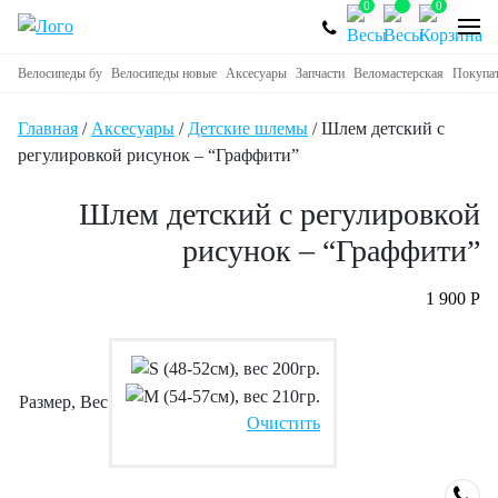
0
0
Велосипеды бу
Велосипеды новые
Аксесуары
Запчасти
Веломастерская
Покупа
Главная
/
Аксесуары
/
Детские шлемы
/ Шлем детский с
регулировкой рисунок – “Граффити”
Шлем детский с регулировкой
рисунок – “Граффити”
1 900
Р
Размер, Вес
Очистить