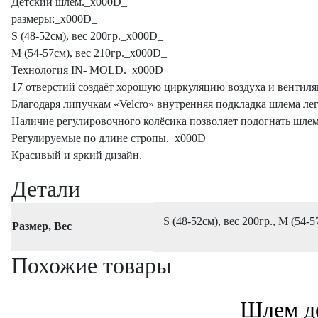
Детский шлем._x000D_
размеры:_x000D_
S (48-52см), вес 200гр._x000D_
М (54-57см), вес 210гр._x000D_
Технология IN- MOLD._x000D_
17 отверстий создаёт хорошую циркуляцию воздуха и вентил
Благодаря липучкам «Velcro» внутренняя подкладка шлема лег
Наличие регулировочного колёсика позволяет подогнать шле
Регулируемые по длине стропы._x000D_
Красивый и яркий дизайн.
Детали
S (48-52см), вес 200гр., М (54-5
Размер, Вес
Похожие товары
Шлем де