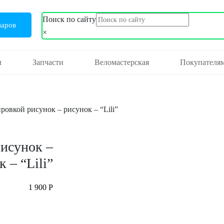
Поиск по сайту
варов
×
ы
Запчасти
Веломастерская
Покупателя
ровкой рисунок – рисунок – “Lili”
рисунок –
 – “Lili”
1 900
Р