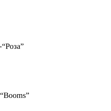
-“Роза”
 “Booms”