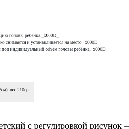
яцию головы ребёнка._x000D_
ко снимается и устанавливается на место._x000D_
м под индивидуальный объём головы ребёнка._x000D_
7см), вес 210гр.
тский с регулировкой рисунок 