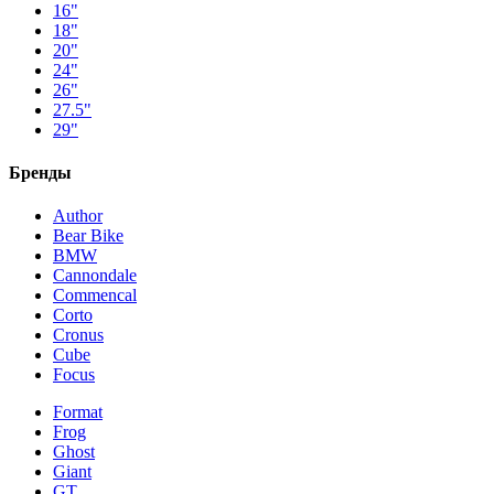
16"
18"
20"
24"
26"
27.5"
29"
Бренды
Author
Bear Bike
BMW
Cannondale
Commencal
Corto
Cronus
Cube
Focus
Format
Frog
Ghost
Giant
GT