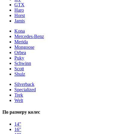
GTX
Haro
Horst
Jamis
Kona
Mercedes-Benz
Merida
Mongoose
Orbea
Puky
Schwinn
Scott
Shulz
Silverback
Specialized
Trek
Welt
По размеру колес
14"
16"