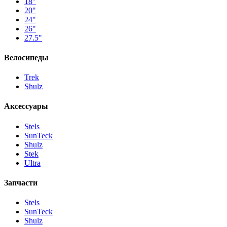
18"
20"
24"
26"
27.5"
Велосипеды
Trek
Shulz
Аксессуары
Stels
SunTeck
Shulz
Stek
Ultra
Запчасти
Stels
SunTeck
Shulz