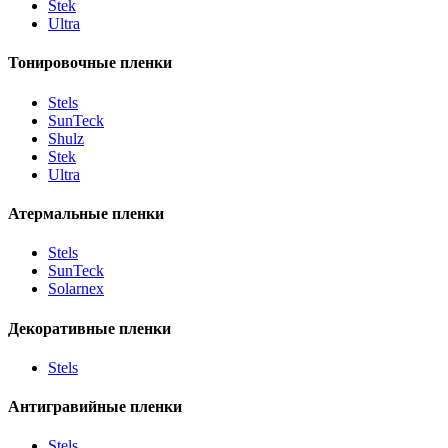
Stek
Ultra
Тонировочные пленки
Stels
SunTeck
Shulz
Stek
Ultra
Атермальные пленки
Stels
SunTeck
Solarnex
Декоративные пленки
Stels
Антигравийные пленки
Stels