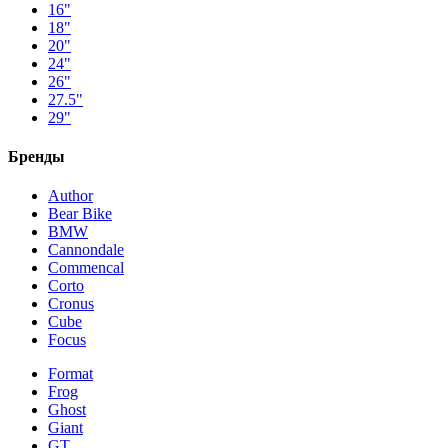
16"
18"
20"
24"
26"
27.5"
29"
Бренды
Author
Bear Bike
BMW
Cannondale
Commencal
Corto
Cronus
Cube
Focus
Format
Frog
Ghost
Giant
GT