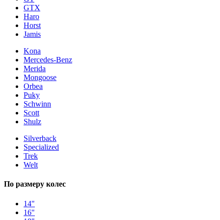
GTX
Haro
Horst
Jamis
Kona
Mercedes-Benz
Merida
Mongoose
Orbea
Puky
Schwinn
Scott
Shulz
Silverback
Specialized
Trek
Welt
По размеру колес
14"
16"