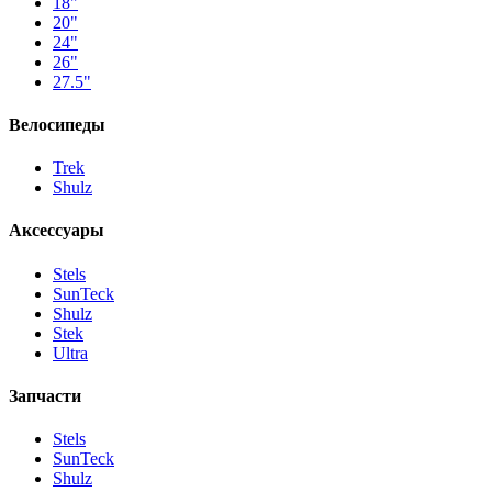
18"
20"
24"
26"
27.5"
Велосипеды
Trek
Shulz
Аксессуары
Stels
SunTeck
Shulz
Stek
Ultra
Запчасти
Stels
SunTeck
Shulz