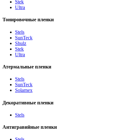
Stek
Ultra
Тонировочные пленки
Stels
SunTeck
Shulz
Stek
Ultra
Атермальные пленки
Stels
SunTeck
Solarnex
Декоративные пленки
Stels
Антигравийные пленки
Stels