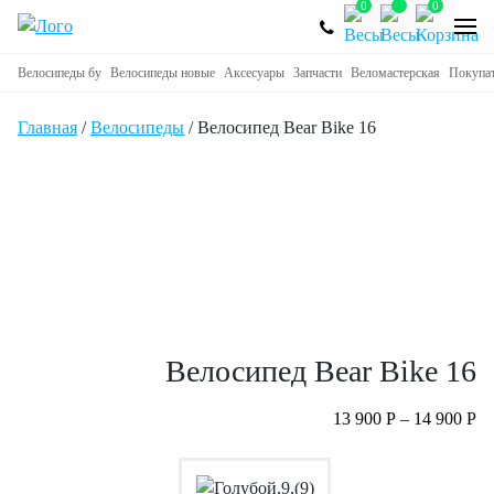
0
0
Велосипеды бу
Велосипеды новые
Аксесуары
Запчасти
Веломастерская
Покупа
Главная
/
Велосипеды
/ Велосипед Bear Bike 16
Велосипед Bear Bike 16
13 900
Р
–
14 900
Р